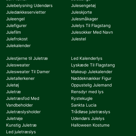
Julebelysning Udendørs
Julesengetøj
Juledækkeservietter
Juleskjorte
Juleengel
Julesmåkager
Julefigurer
Julelys Til Flagstang
Julefilm
Julesokker Med Navn
Julefrokost
Julestel
Julekalender
Julestjerne til Juletræ
Led Kalenderlys
Julesweater
Lyskæde Til Flagstang
Julesweater Til Damer
Makeup Julekalender
Juletallerkener
Nøddeknækker Figur
Juletøj
Oppustelig Julemand
Juletræ
Rensdyr med lys
Juletræsfod Med
Rystekugle
Vandbeholder
Sankta Lucia
Juletræslysholder
Trådløse juletræslys
Juletrøje
Udendørs Julelys
Kunstig Juletræ
Halloween Kostume
Led juletræslys