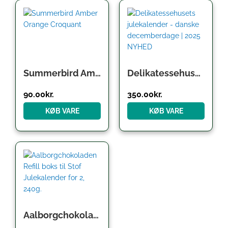
Summerbird Amber Orange Croquant
Delikatessehusets julekalender – danske decemberdage | 2025 NYHED
90.00
kr.
350.00
kr.
KØB VARE
KØB VARE
Den
Den
oprindelige
aktuelle
pris
pris
var:
er:
220.00kr..
99.00kr..
Aalborgchokoladen Refill boks til Stof Julekalender for 2, 240g.