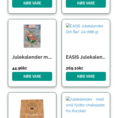
KØB VARE
KØB VARE
Den
Den
Den
Den
oprindelige
aktuelle
oprindelige
aktuelle
pris
pris
pris
pris
var:
er:
var:
er:
49.95kr..
44.96kr..
299.00kr..
269.10kr..
Julekalender m. lys chokolade Ø
EASIS Julekalender Det Bar’ Jul (688 g)
44.96
kr.
269.10
kr.
KØB VARE
KØB VARE