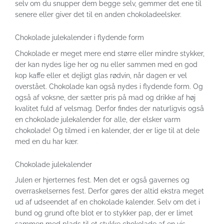
selv om du snupper dem begge selv, gemmer det ene til
senere eller giver det til en anden chokoladeelsker.
Chokolade julekalender i flydende form
Chokolade er meget mere end større eller mindre stykker,
der kan nydes lige her og nu eller sammen med en god
kop kaffe eller et dejligt glas rødvin, når dagen er vel
overstået. Chokolade kan også nydes i flydende form. Og
også af voksne, der sætter pris på mad og drikke af høj
kvalitet fuld af velsmag. Derfor findes der naturligvis også
en chokolade julekalender for alle, der elsker varm
chokolade! Og tilmed i en kalender, der er lige til at dele
med en du har kær.
Chokolade julekalender
Julen er hjerternes fest. Men det er også gavernes og
overraskelsernes fest. Derfor gøres der altid ekstra meget
ud af udseendet af en chokolade kalender. Selv om det i
bund og grund ofte blot er to stykker pap, der er limet