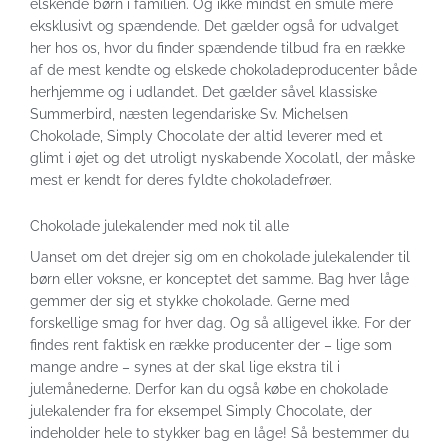
elskende børn i familien. Og ikke mindst en smule mere
eksklusivt og spændende. Det gælder også for udvalget
her hos os, hvor du finder spændende tilbud fra en række
af de mest kendte og elskede chokoladeproducenter både
herhjemme og i udlandet. Det gælder såvel klassiske
Summerbird, næsten legendariske Sv. Michelsen
Chokolade, Simply Chocolate der altid leverer med et
glimt i øjet og det utroligt nyskabende Xocolatl, der måske
mest er kendt for deres fyldte chokoladefrøer.
Chokolade julekalender med nok til alle
Uanset om det drejer sig om en chokolade julekalender til
børn eller voksne, er konceptet det samme. Bag hver låge
gemmer der sig et stykke chokolade. Gerne med
forskellige smag for hver dag. Og så alligevel ikke. For der
findes rent faktisk en række producenter der – lige som
mange andre – synes at der skal lige ekstra til i
julemånederne. Derfor kan du også købe en chokolade
julekalender fra for eksempel Simply Chocolate, der
indeholder hele to stykker bag en låge! Så bestemmer du