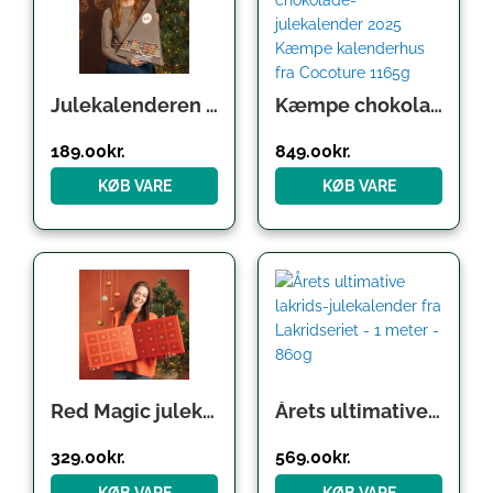
Julekalenderen til karamel-elskeren fra Cocoture – 380g
Kæmpe chokolade-julekalender 2025 Luksus Cocoture kalenderhus (1165g)
189.00
kr.
849.00
kr.
KØB VARE
KØB VARE
Red Magic julekalender m/ chokolade, lakrids & karamel fra Cocoture – 460g
Årets ultimative lakrids-julekalender fra Lakridseriet – 1 meter – 860g
329.00
kr.
569.00
kr.
KØB VARE
KØB VARE