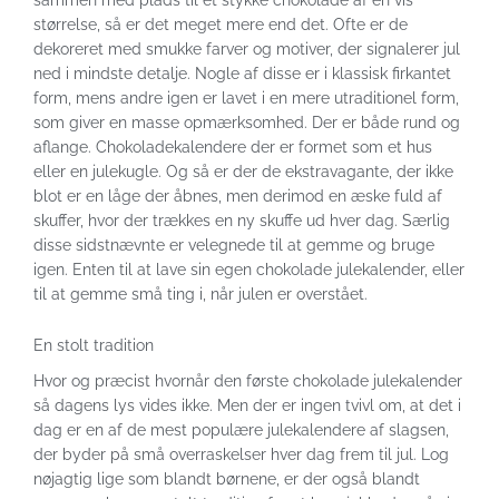
sammen med plads til et stykke chokolade af en vis
størrelse, så er det meget mere end det. Ofte er de
dekoreret med smukke farver og motiver, der signalerer jul
ned i mindste detalje. Nogle af disse er i klassisk firkantet
form, mens andre igen er lavet i en mere utraditionel form,
som giver en masse opmærksomhed. Der er både rund og
aflange. Chokoladekalendere der er formet som et hus
eller en julekugle. Og så er der de ekstravagante, der ikke
blot er en låge der åbnes, men derimod en æske fuld af
skuffer, hvor der trækkes en ny skuffe ud hver dag. Særlig
disse sidstnævnte er velegnede til at gemme og bruge
igen. Enten til at lave sin egen chokolade julekalender, eller
til at gemme små ting i, når julen er overstået.
En stolt tradition
Hvor og præcist hvornår den første chokolade julekalender
så dagens lys vides ikke. Men der er ingen tvivl om, at det i
dag er en af de mest populære julekalendere af slagsen,
der byder på små overraskelser hver dag frem til jul. Log
nøjagtig lige som blandt børnene, er der også blandt