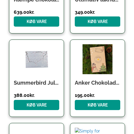
639.00
kr.
349.00
kr.
KØB VARE
KØB VARE
Summerbird Julekalender Classic til 2 pers.
Anker Chokolade julekalender til børn
388.00
kr.
195.00
kr.
KØB VARE
KØB VARE