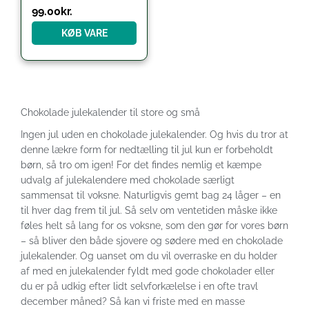
99.00
kr.
KØB VARE
Chokolade julekalender til store og små
Ingen jul uden en chokolade julekalender. Og hvis du tror at
denne lækre form for nedtælling til jul kun er forbeholdt
børn, så tro om igen! For det findes nemlig et kæmpe
udvalg af julekalendere med chokolade særligt
sammensat til voksne. Naturligvis gemt bag 24 låger – en
til hver dag frem til jul. Så selv om ventetiden måske ikke
føles helt så lang for os voksne, som den gør for vores børn
– så bliver den både sjovere og sødere med en chokolade
julekalender. Og uanset om du vil overraske en du holder
af med en julekalender fyldt med gode chokolader eller
du er på udkig efter lidt selvforkælelse i en ofte travl
december måned? Så kan vi friste med en masse