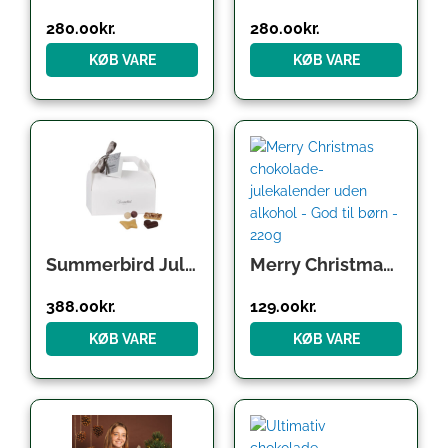
280.00
kr.
280.00
kr.
KØB VARE
KØB VARE
Summerbird Julekalender – Refill / ‘lav selv’
Merry Christmas chokolade-julekalender uden alkohol – God til børn – 220g
388.00
kr.
129.00
kr.
KØB VARE
KØB VARE