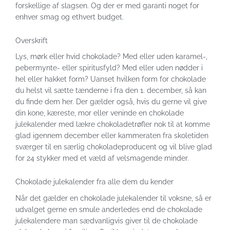
forskellige af slagsen. Og der er med garanti noget for
enhver smag og ethvert budget.
Overskrift
Lys, mørk eller hvid chokolade? Med eller uden karamel-,
pebermynte- eller spiritusfyld? Med eller uden nødder i
hel eller hakket form? Uanset hvilken form for chokolade
du helst vil sætte tænderne i fra den 1. december, så kan
du finde dem her. Der gælder også, hvis du gerne vil give
din kone, kæreste, mor eller veninde en chokolade
julekalender med lækre chokoladetrøfler nok til at komme
glad igennem december eller kammeraten fra skoletiden
sværger til en særlig chokoladeproducent og vil blive glad
for 24 stykker med et væld af velsmagende minder.
Chokolade julekalender fra alle dem du kender
Når det gælder en chokolade julekalender til voksne, så er
udvalget gerne en smule anderledes end de chokolade
julekalendere man sædvanligvis giver til de chokolade