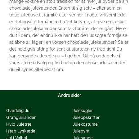
mange voksne en stolt tradition for at hver jul byder på sin
chokolade julekalender. Enten til sig selv – eller som en
tidlig julegave til familie eller venner. I nogle virksomheder
er det også efterhånden blevet kotyme, at give en lækker
chokolade julekalender som tak for året der er gået. Hører
du til dem, der endnu ikke har haft den udsøgte fornøjelse
at åbne 24 låger i en voksen chokolade julekalender? Så er
det heldigvis aldrig for sent at starte en ny tradition! Du
kan begynde allerede nu – lige her! Gå på opdagelse i
vores store udvalg og find netop den chokolade kalender
du vil synes allerbedst om.
Andre sider
Glædelig Jul
Julekugler
Granguirlander
Juleopskrifter
Hvid Juletræ
Julekostume
Istap Lyskæde
Julepynt
Jul i Valhal
Julesange