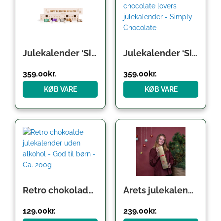
Julekalender ‘Simply the best time of the year’ – Simply Chocolate
Julekalender ‘Simply for chocolate lovers’ – Simply Chocolate
359.00
kr.
359.00
kr.
KØB VARE
KØB VARE
Retro chokolade julekalender uden alkohol – God til børn – 200g
Årets julekalender til lakrids-elskeren fra Lakridseriet – 360g
129.00
kr.
239.00
kr.