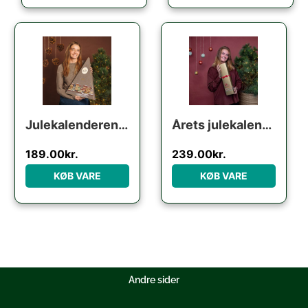
Julekalenderen til karamel-elskeren fra Cocoture – 380g
Årets julekalender til lakrids-elskeren fra Lakridseriet – 360g
189.00
kr.
239.00
kr.
KØB VARE
KØB VARE
Andre sider