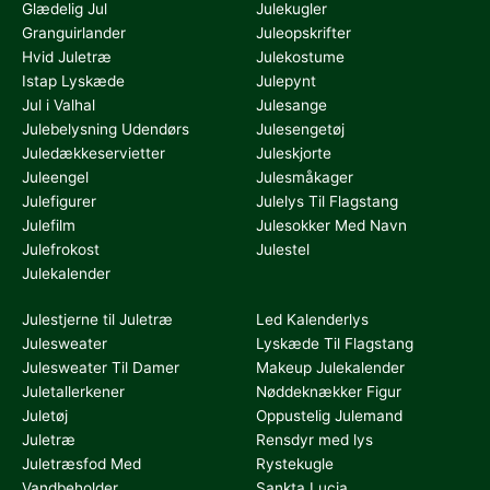
Glædelig Jul
Julekugler
Granguirlander
Juleopskrifter
Hvid Juletræ
Julekostume
Istap Lyskæde
Julepynt
Jul i Valhal
Julesange
Julebelysning Udendørs
Julesengetøj
Juledækkeservietter
Juleskjorte
Juleengel
Julesmåkager
Julefigurer
Julelys Til Flagstang
Julefilm
Julesokker Med Navn
Julefrokost
Julestel
Julekalender
Julestjerne til Juletræ
Led Kalenderlys
Julesweater
Lyskæde Til Flagstang
Julesweater Til Damer
Makeup Julekalender
Juletallerkener
Nøddeknækker Figur
Juletøj
Oppustelig Julemand
Juletræ
Rensdyr med lys
Juletræsfod Med
Rystekugle
Vandbeholder
Sankta Lucia