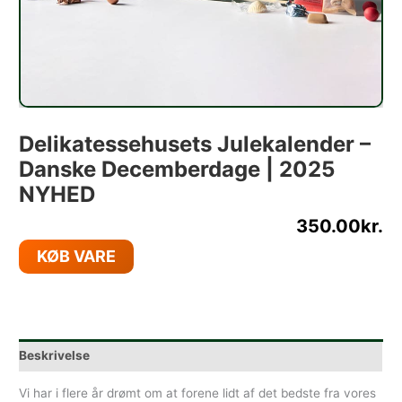
Delikatessehusets Julekalender –
Danske Decemberdage | 2025
NYHED
350.00
kr.
KØB VARE
Beskrivelse
Vi har i flere år drømt om at forene lidt af det bedste fra vores