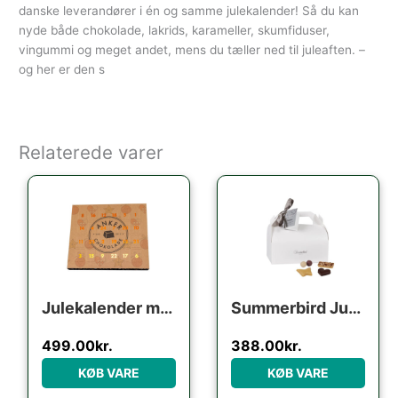
danske leverandører i én og samme julekalender! Så du kan
nyde både chokolade, lakrids, karameller, skumfiduser,
vingummi og meget andet, mens du tæller ned til juleaften. –
og her er den s
Relaterede varer
Julekalender med økologisk fyldte chokolader fra Anker Chokolade
Summerbird Julekalender – Refill / ‘lav selv’
499.00
kr.
388.00
kr.
KØB VARE
KØB VARE