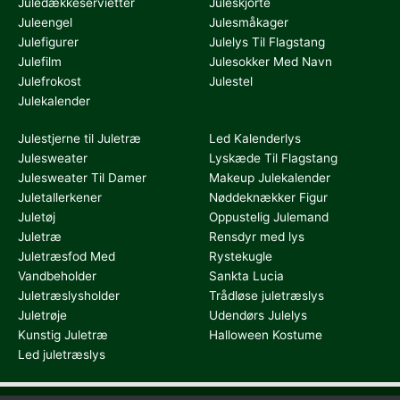
Juledækkeservietter
Juleskjorte
Juleengel
Julesmåkager
Julefigurer
Julelys Til Flagstang
Julefilm
Julesokker Med Navn
Julefrokost
Julestel
Julekalender
Julestjerne til Juletræ
Led Kalenderlys
Julesweater
Lyskæde Til Flagstang
Julesweater Til Damer
Makeup Julekalender
Juletallerkener
Nøddeknækker Figur
Juletøj
Oppustelig Julemand
Juletræ
Rensdyr med lys
Juletræsfod Med
Rystekugle
Vandbeholder
Sankta Lucia
Juletræslysholder
Trådløse juletræslys
Juletrøje
Udendørs Julelys
Kunstig Juletræ
Halloween Kostume
Led juletræslys