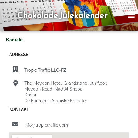
Gå
til
Chokolade Julekalender
indholdet
Kontakt
ADRESSE
Tropic Traffic LLC-FZ
The Meydan Hotel, Grandstand, 6th floor,
Meydan Road, Nad Al Sheba
Dubai
De Forenede Arabiske Emirater
KONTAKT
info@tropictraffic.com