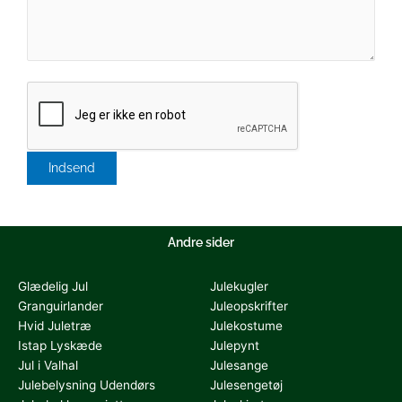
Andre sider
Glædelig Jul
Julekugler
Granguirlander
Juleopskrifter
Hvid Juletræ
Julekostume
Istap Lyskæde
Julepynt
Jul i Valhal
Julesange
Julebelysning Udendørs
Julesengetøj