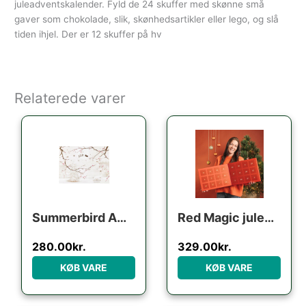
juleadventskalender. Fyld de 24 skuffer med skønne små
gaver som chokolade, slik, skønhedsartikler eller lego, og slå
tiden ihjel. Der er 12 skuffer på hv
Relaterede varer
Summerbird Amber Julekalender
Red Magic julekalender m/ chokolade, lakrids & karamel fra Cocoture – 460g
280.00
kr.
329.00
kr.
KØB VARE
KØB VARE