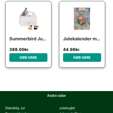
Den oprindelige pris var:
Den aktuelle pris
Summerbird Julekalender – Refill / ‘lav selv’
Julekalender m. lys chokolade Ø
388.00
kr.
44.96
kr.
KØB VARE
KØB VARE
Andre sider
Glædelig Jul
Julekugler