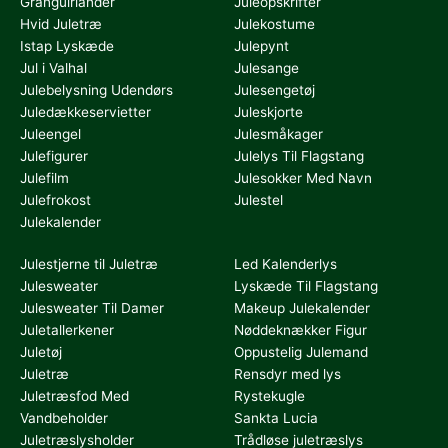
Granguirlander
Juleopskrifter
Hvid Juletræ
Julekostume
Istap Lyskæde
Julepynt
Jul i Valhal
Julesange
Julebelysning Udendørs
Julesengetøj
Juledækkeservietter
Juleskjorte
Juleengel
Julesmåkager
Julefigurer
Julelys Til Flagstang
Julefilm
Julesokker Med Navn
Julefrokost
Julestel
Julekalender
Julestjerne til Juletræ
Led Kalenderlys
Julesweater
Lyskæde Til Flagstang
Julesweater Til Damer
Makeup Julekalender
Juletallerkener
Nøddeknækker Figur
Juletøj
Oppustelig Julemand
Juletræ
Rensdyr med lys
Juletræsfod Med
Rystekugle
Vandbeholder
Sankta Lucia
Juletræslysholder
Trådløse juletræslys